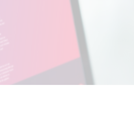
Beställ Sveriges bästa kassa idag!
Den traditionella kassan och toppmoderna
expressbeställningar - allt i ett.