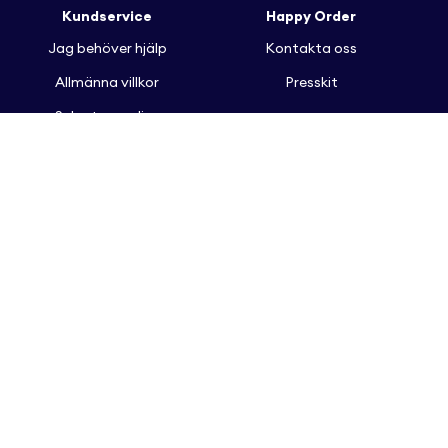
Kundservice
Happy Order
Jag behöver hjälp
Kontakta oss
Allmänna villkor
Presskit
Sekretesspolicy
Happy Order hjälper restauranger, kafeér, hotell,
arenor, event och många andra med att
effektivisera och digitalisera mat- och
dryckesbeställningar.
Copyright © 2026
All rights reserved to Happy Order AB